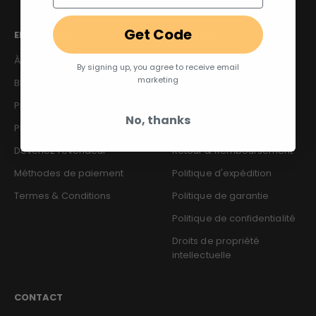
Get Code
ENTREPRISE
SOUTIEN
À propos de nous
Contactez-nous
By signing up, you agree to receive email
marketing
Blogues
Guides d'assemblage
Presse
FAQ
No, thanks
Programme d'affiliation
Suivre ma commande
Devenez revendeur
Retour & Remboursement
Méthodes de paiement
Politique d'expédition
Termes & Conditions
Politique de garantie
Politique de confidentialité
Droits de propriété
intellectuelle
CONTACT