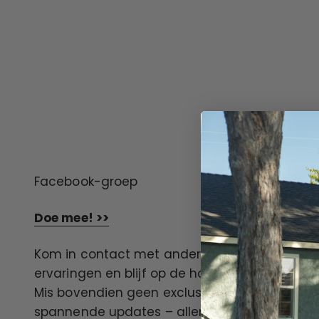
Doe mee! >>
Kom in contact met andere Mooncool-bezitter
ervaringen en blijf op de hoogte van het laat
Mis bovendien geen exclusieve evenementen
spannende updates – allemaal in onze Face