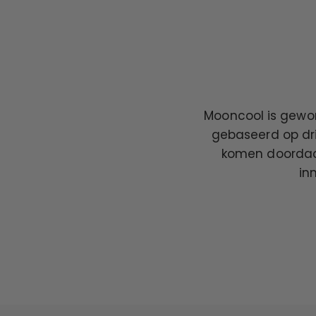
Mooncool is gewort
gebaseerd op drie
komen doordac
in