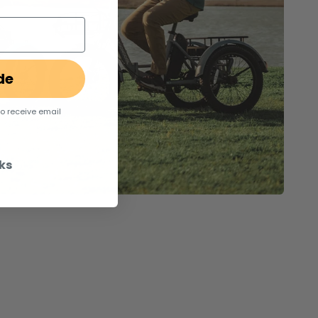
de
to receive email
ks