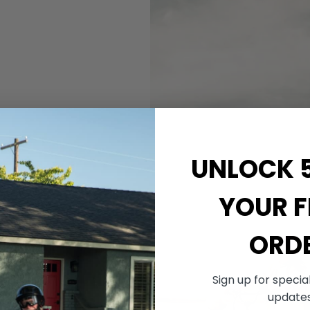
UNLOCK 
YOUR F
ORD
s, deel je
ste nieuws.
Sign up for specia
 en
update
bookgroep.