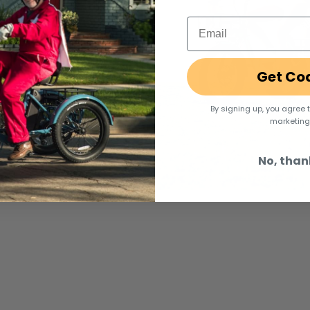
Email
Get Co
By signing up, you agree 
marketing
No, than