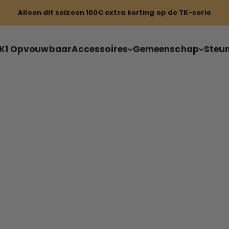
Alleen dit seizoen 100€ extra korting op de TK-serie
K1 Opvouwbaar
Accessoires
Gemeenschap
Steu