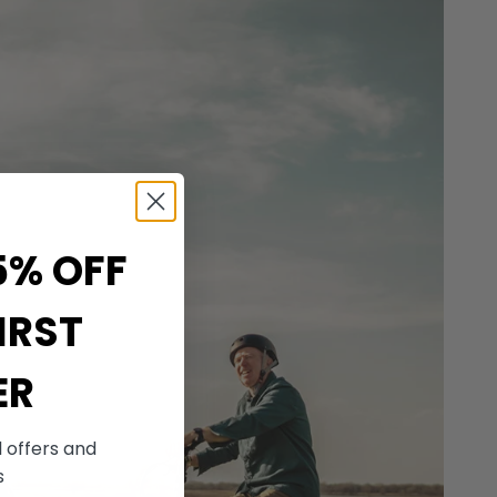
5% OFF
IRST
ER
l offers and
s