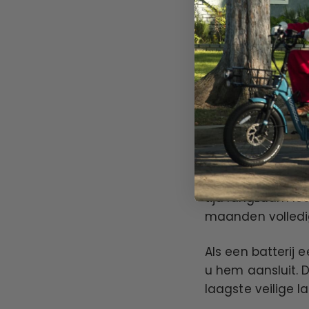
isoleren met ee
Kortom, je moet e
mogelijk vermijde
prestaties en lev
Belangrijke aand
Om ervoor te zor
specifieke manie
gevolgen voor de
tijd langzaam lee
maanden volledig
Als een batterij 
u hem aansluit. D
laagste veilige 