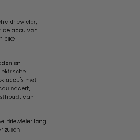
e driewieler,
nt de accu van
n elke
laden en
lektrische
ook accu's met
ccu nadert,
asthoudt dan
e driewieler lang
r zullen