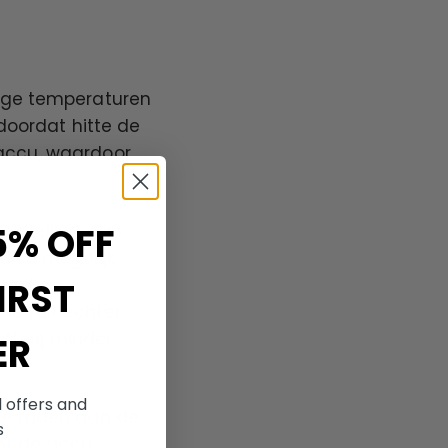
hoge temperaturen
 doordat hitte de
 accu, waardoor
5% OFF
otstelling aan
dien mogelijk,
terij op
IRST
Je zult echter
atterij minder
ER
l offers and
 We raden aan de
s
unt de accu