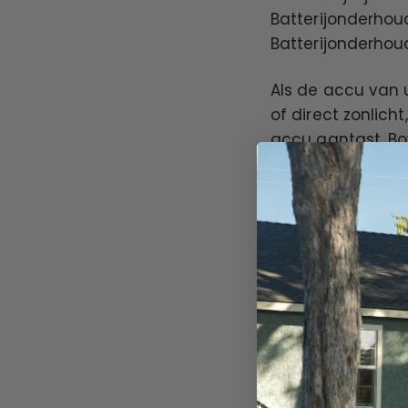
Batterijonderhou
Batterijonderhou
Als de accu van 
of direct zonlich
accu aantast. Bo
deze voortijdig slij
Batterijen kunne
extreme kou de ce
naar binnen wanne
kamertemperatuur
wel een prestatie
vermogen zal lev
De fiets kan tra
accu te isoleren 