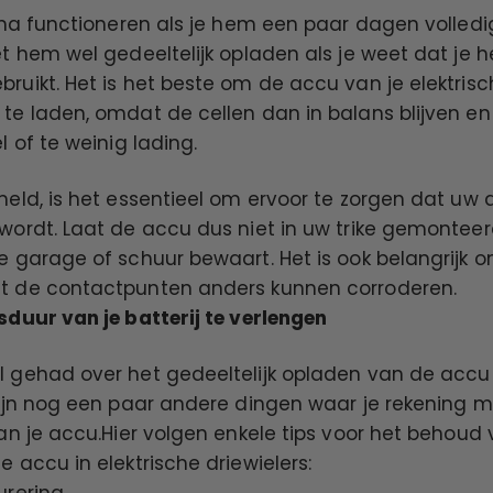
ima functioneren als je hem een ​​paar dagen volle
t hem wel gedeeltelijk opladen als je weet dat je h
uikt. Het is het beste om de accu van je elektrisch
te laden, omdat de cellen dan in balans blijven en 
l of te weinig lading.
eld, is het essentieel om ervoor te zorgen dat uw 
ordt. Laat de accu dus niet in uw trike gemonteerd
e garage of schuur bewaart. Het is ook belangrijk
t de contactpunten anders kunnen corroderen.
sduur van je batterij te verlengen
 gehad over het gedeeltelijk opladen van de accu
zijn nog een paar andere dingen waar je rekening
an je accu.Hier volgen enkele tips voor het behoud
 accu in elektrische driewielers:
urering