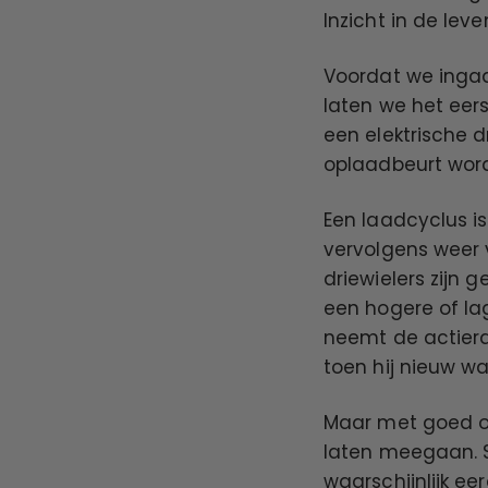
Inzicht in de lev
Voordat we ingaa
laten we het eer
een elektrische d
oplaadbeurt wor
Een laadcyclus is
vervolgens weer 
driewielers zijn 
een hogere of la
neemt de actier
toen hij nieuw wa
Maar met goed on
laten meegaan. S
waarschijnlijk ee