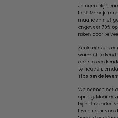
Je accu blijft pr
laat. Maar je moe
maanden niet gebr
ongeveer 70% op 
raken door te vee
Zoals eerder verm
warm of te koud w
deze in een koud
te houden, omda
Tips om de leven
We hebben het al
opslag. Maar er 
bij het opladen v
levensduur van de
Vermijd overfact