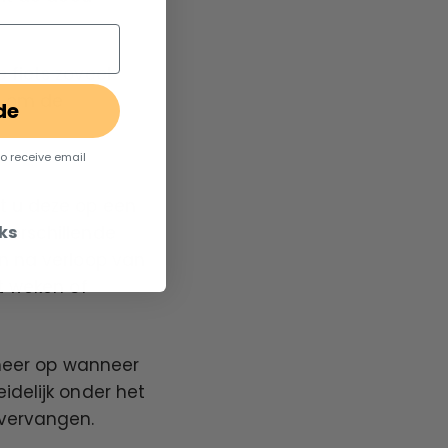
 fiets zoveel
en om de
de
to receive email
t u deze op een
ks
verschillende
en na verloop van
t weken of
t meer op wanneer
idelijk onder het
 vervangen.