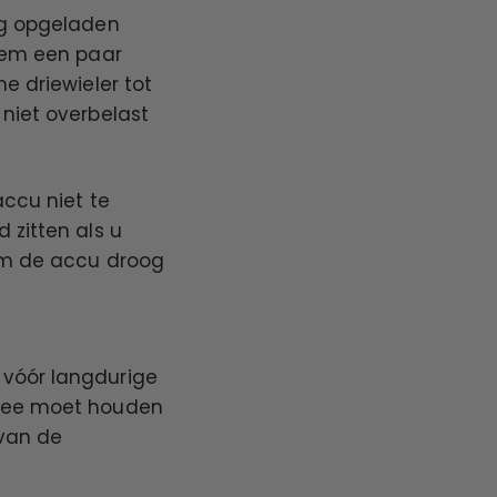
dig opgeladen
em een ​​paar
e driewieler tot
niet overbelast
accu niet te
 zitten als u
 om de accu droog
 vóór langdurige
 mee moet houden
 van de