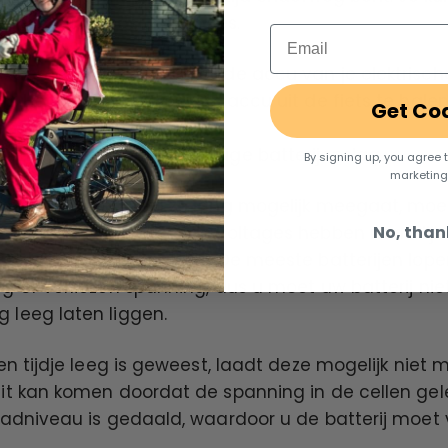
n thermische beschermhoes.
Email
xtreme temperaturen bij de accu van je elektrische
n. Het is het beste om de accu uit de fiets te hal
Get Co
ensduur te verbeteren.
achtspunten voor langdurige batterijopslag
By signing up, you agree 
marketing
gen dat uw batterij zo lang mogelijk meegaat, moe
No, than
r bewaren. Verschillende voltages hebben namelijk 
 werking van de batterij. De meeste batterijen lop
g of verliezen spanning, dus u moet uw batterij nie
 leeg laten liggen.
een tijdje leeg is geweest, laadt deze mogelijk nie
it kan komen doordat de spanning in de cellen gele
laadniveau is gedaald, waardoor u de batterij moet