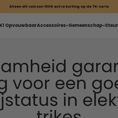
Alleen dit seizoen 100€ extra korting op de TK-serie
K1 Opvouwbaar
Accessoires
Gemeenschap
Steu
amheid gara
g voor een g
jstatus in ele
trikes