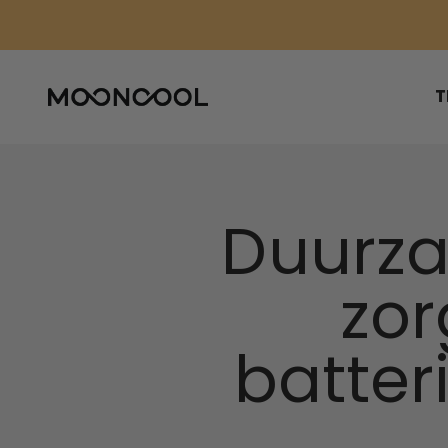
Ga naar de inhoud
Mooncool EU
T
Duurza
zor
batteri