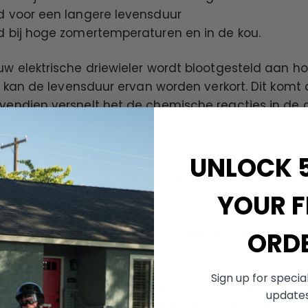
d voor een langere levensduur
d bij hoge zomertemperaturen en in de kou.
uw elektrische driewieler wordt blootgesteld aan 
t, kan de levensduur ervan worden verkort. Dit komt
vendien versnelt het de chemische reacties in de
t.
UNLOCK 
n ook niet goed tegen de kou, omdat langdurige blo
llen kan beschadigen. Breng je batterij daarom, in
er je niet fietst. Het is geen probleem om een ​​bat
YOUR F
 mee naar buiten te nemen voor een winterse rit. 
verlies merken als het vriest, wat betekent dat je b
ORD
eren.
Sign up for specia
ger aanvoelen en een kleinere actieradius hebben.
update
als je weet dat je langere tijd onderweg bent. Je k