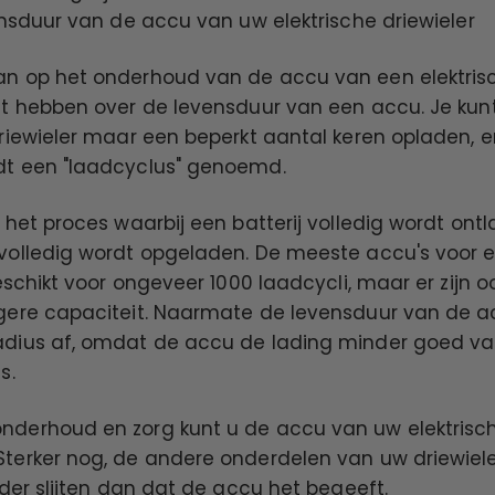
ensduur van de accu van uw elektrische driewieler
n op het onderhoud van de accu van een elektrisch
st hebben over de levensduur van een accu. Je ku
riewieler maar een beperkt aantal keren opladen, e
dt een "laadcyclus" genoemd.
 het proces waarbij een batterij volledig wordt ont
volledig wordt opgeladen. De meeste accu's voor e
geschikt voor ongeveer 1000 laadcycli, maar er zijn 
gere capaciteit. Naarmate de levensduur van de a
adius af, omdat de accu de lading minder goed v
s.
derhoud en zorg kunt u de accu van uw elektrisch
terker nog, de andere onderdelen van uw driewiele
rder slijten dan dat de accu het begeeft.