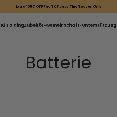
Extra 100€ OFF the TK Series This Season Only
TK1 Folding
Zubehör
Gemeinschaft
Unterstützung