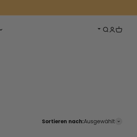
Suche öffne
Kundenkon
Warenko
Sortieren nach:
Ausgewählt