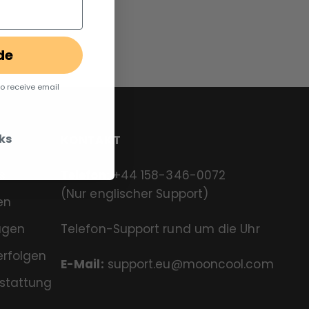
de
to receive email
ks
KONTAKT
s
Telefon:
+44 158-346-0072
(Nur englischer Support)
en
ragen
Telefon-Support rund um die Uhr
erfolgen
E-Mail:
support.eu@mooncool.com
stattung