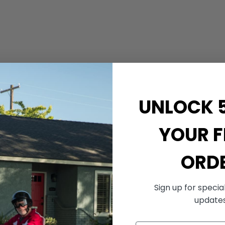
UNLOCK 
YOUR F
ORD
Sign up for specia
update