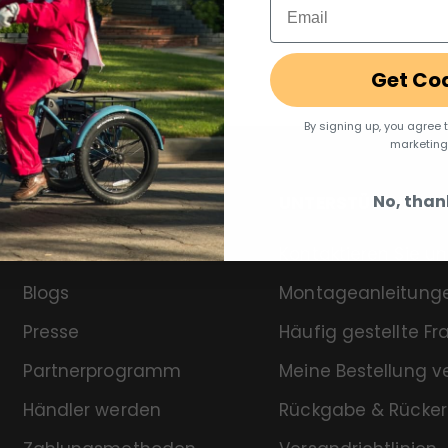
Email
Get Co
By signing up, you agree 
marketing
No, than
UNTERNEHMEN
UNTERSTÜTZUNG
Über uns
Kontaktieren Sie un
Blogs
Montageanleitung
Presse
Häufig gestellte F
Partnerprogramm
Meine Bestellung v
Händler werden
Rückgabe & Rücker