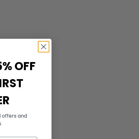
5% OFF
IRST
ER
l offers and
s