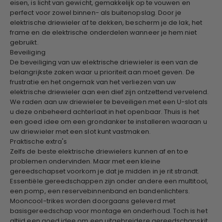
eisen, is licht van gewicht, gemakkelijk op te vouwen en
perfect voor zowel binnen- als buitenopslag. Door je
elektrische driewieler af te dekken, bescherm je de lak, het
frame en de elektrische onderdelen wanneer je hem niet
gebruikt.
Beveiliging
De beveiliging van uw elektrische driewieler is een van de
belangrijkste zaken waar u prioriteit aan moet geven. De
frustratie en het ongemak van het verliezen van uw
elektrische driewieler aan een dief zijn ontzettend vervelend.
We raden aan uw driewieler te beveiligen met een U-slot als
u deze onbeheerd achterlaat in het openbaar. Thuis is het
een goed idee om een ​​grondanker te installeren waaraan u
uw driewieler met een slot kunt vastmaken.
Praktische extra's
Zelfs de beste elektrische driewielers kunnen af ​​en toe
problemen ondervinden. Maar met een kleine
gereedschapset voorkom je dat je midden in je rit strandt.
Essentiële gereedschappen zijn onder andere een multitool,
een pomp, een reservebinnenband en bandenlichters.
Mooncool-trikes worden doorgaans geleverd met
basisgereedschap voor montage en onderhoud. Toch is het
altijd een goed idee om een ​​uitgebreidere gereedschapskit