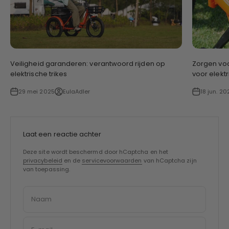
Veiligheid garanderen: verantwoord rijden op
Zorgen voo
elektrische trikes
voor elektr
29 mei 2025
EulaAdler
18 jun. 20
Laat een reactie achter
Deze site wordt beschermd door hCaptcha en het
privacybeleid
en de
servicevoorwaarden
van hCaptcha zijn
van toepassing.
Naam