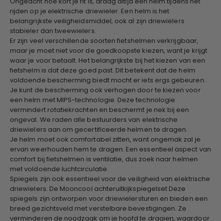
Ongeacht hoe kort je rit is, draag altijd een helm tijdens het
rijden op je elektrische driewieler. Een helm is het
belangrijkste veiligheidsmiddel, ook al zijn driewielers
stabieler dan tweewielers.
Er zijn veel verschillende soorten fietshelmen verkrijgbaar,
maar je moet niet voor de goedkoopste kiezen, want je krijgt
waar je voor betaalt. Het belangrijkste bij het kiezen van een
fietshelm is dat deze goed past. Dit betekent dat de helm
voldoende bescherming biedt mocht er iets ergs gebeuren.
Je kunt de bescherming ook verhogen door te kiezen voor
een helm met MIPS-technologie. Deze technologie
vermindert rotatiekrachten en beschermt je nek bij een
ongeval. We raden alle bestuurders van elektrische
driewielers aan om gecertificeerde helmen te dragen.
Je helm moet ook comfortabel zitten, want ongemak zal je
ervan weerhouden hem te dragen. Een essentieel aspect van
comfort bij fietshelmen is ventilatie, dus zoek naar helmen
met voldoende luchtcirculatie.
Spiegels zijn ook essentieel voor de veiligheid van elektrische
driewielers.
De Mooncool achteruitkijkspiegelset
Deze
spiegels zijn ontworpen voor driewielersturen en bieden een
breed gezichtsveld met verstelbare bevestigingen. Ze
verminderen de noodzaak om je hoofd te draaien, waardoor